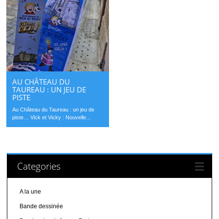
AU CHÂTEAU DU
TAUREAU : UN JEU DE
PISTE
Au Château du Taureau : un jeu de
piste… Vick et Vicky : Nouvelle...
Categories
A la une
Bande dessinée