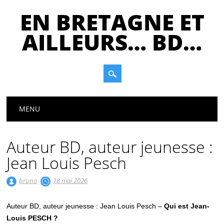
EN BRETAGNE ET
AILLEURS… BD…
Main menu
Skip
MENU
to
content
Auteur BD, auteur jeunesse :
Jean Louis Pesch
bruno
18 mai 2026
Auteur BD, auteur jeunesse : Jean Louis Pesch –
Qui est Jean-
Louis PESCH ?