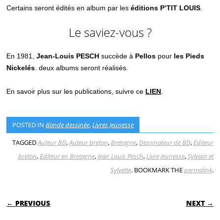
Certains seront édités en album par les
éditions P’TIT LOUIS
.
Le saviez-vous ?
En 1981,
Jean-Louis PESCH
succède à
Pellos
pour
les Pieds
Nickelés
. deux albums seront réalisés.
En savoir plus sur les publications, suivre ce
LIEN
.
POSTED IN
Bande dessinée
,
Livres Jeunesse
TAGGED
Auteur BD
,
Auteur breton
,
Bretagne
,
Dessinateur de BD
,
Editeur
breton
,
Editeur en Bretagne
,
Jean Louis Pesch
,
Livre jeunesse
,
Sylvain et
Sylvette
. BOOKMARK THE
permalink
.
POST NAVIGATION
← PREVIOUS
NEXT →