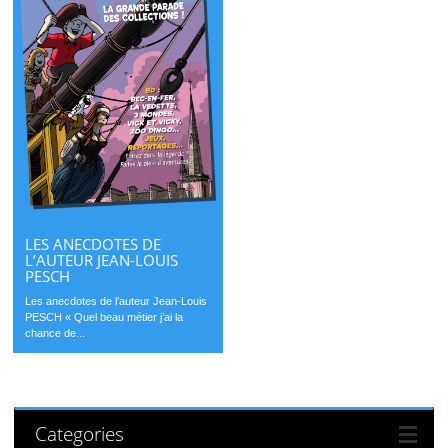
LES ANECDOTES DE
L’AUTEUR JEAN-LOUIS
PESCH
Les anecdotes de l’auteur Jean-Louis
PESCH « Quel beau métier j’ai la
chance de...
Categories