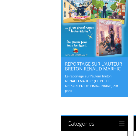
REPORTAGE SUR L’AUTEUR
BRETON RENAUD MARHIC
Le reportage sur l’auteur breton
RENAUD MARHIC (LE PETIT
REPORTER DE L’IMAGINAIRE) est
paru...
Categories