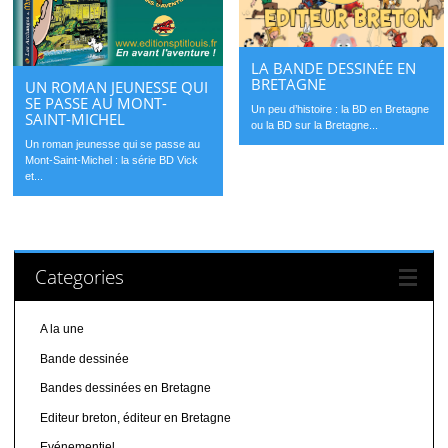
LA BANDE DESSINÉE EN
BRETAGNE
UN ROMAN JEUNESSE QUI
SE PASSE AU MONT-
Un peu d’histoire : la BD en Bretagne
SAINT-MICHEL
ou la BD sur la Bretagne...
Un roman jeunesse qui se passe au
Mont-Saint-Michel : la série BD Vick
et...
Categories
A la une
Bande dessinée
Bandes dessinées en Bretagne
Editeur breton, éditeur en Bretagne
Evénementiel