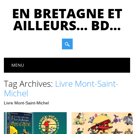
EN BRETAGNE ET
AILLEURS… BD…
Main menu
Skip
MENU
to
content
Tag Archives:
Livre Mont-Saint-
Michel
Livre Mont-Saint-Michel